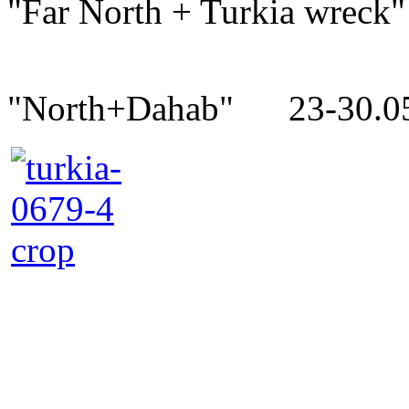
"Far North + Turkia wrec
"North+Dahab" 23-30.0