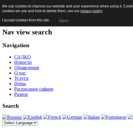
We use cookies to improve our website and your experience when using it. Cookies
Skip to content
cookies we use and how to delete them, see our
privacy policy
.
Jump to main navigation and login
Jump to additional information
I accept cookies from this site.
Agree
Nav view search
Navigation
САДКО
Новости
Объявления
О нас
Услуги
Цены
Расписание сафари
Разное
Search