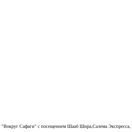
дами выверенное качество. Cертифицирован
у "Вокруг Сафаги" с посещением Шааб Шира,Салема Экспресса, 