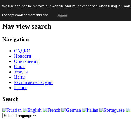
We use cookies to improve our website and your experience when using it. Cookies
Skip to content
Jump to main navigation and login
I accept cookies from this site.
Agree
Nav view search
Navigation
САДКО
Новости
Объявления
О нас
Услуги
Цены
Расписание сафари
Разное
Search