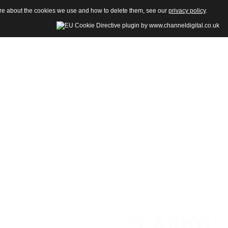
more about the cookies we use and how to delete them, see our
privacy policy
.
"САДКО"