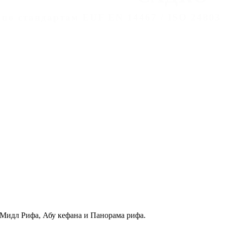
 по стандартам EUF EN 14467 / ISO 24803
Мидл Рифа, Абу кефана и Панорама рифа.