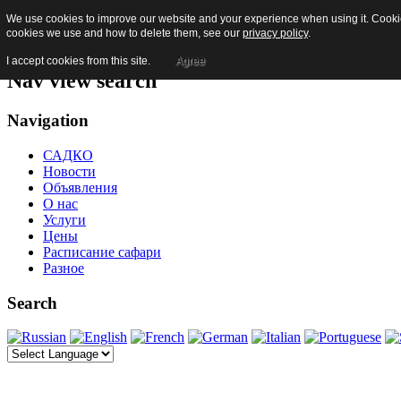
We use cookies to improve our website and your experience when using it. Cookies
Skip to content
cookies we use and how to delete them, see our
privacy policy
.
Jump to main navigation and login
I accept cookies from this site.
Agree
Nav view search
Navigation
САДКО
Новости
Объявления
О нас
Услуги
Цены
Расписание сафари
Разное
Search