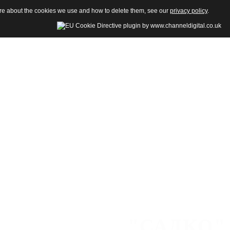
more about the cookies we use and how to delete them, see our
privacy policy
.
"САДКО"