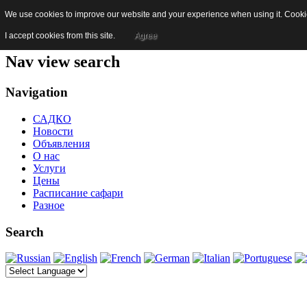
We use cookies to improve our website and your experience when using it. Cookies
Skip to content
Jump to main navigation and login
I accept cookies from this site.
Agree
Nav view search
Navigation
САДКО
Новости
Объявления
О нас
Услуги
Цены
Расписание сафари
Разное
Search