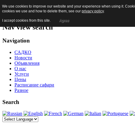
We use cookies to improve our website and your experience when using it. Cookies
Skip to content
cookies we use and how to delete them, see our
privacy policy
.
Jump to main navigation and login
I accept cookies from this site.
Agree
Nav view search
Navigation
САДКО
Новости
Объявления
О нас
Услуги
Цены
Расписание сафари
Разное
Search