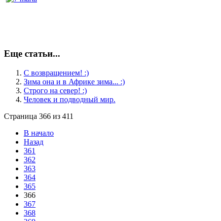
Еще статьи...
С возвращением! :)
Зима она и в Африке зима... :)
Строго на север! :)
Человек и подводный мир.
Страница 366 из 411
В начало
Назад
361
362
363
364
365
366
367
368