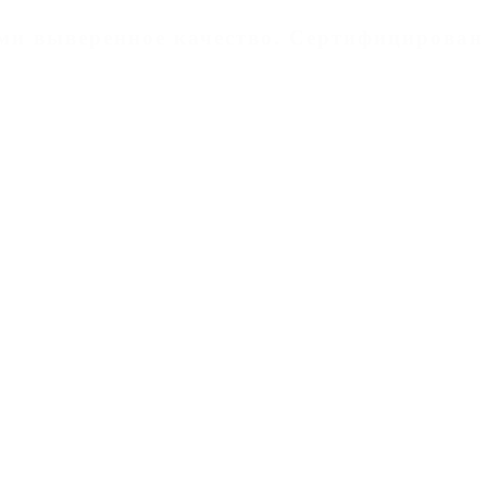
дами выверенное качество. Cертифицирован