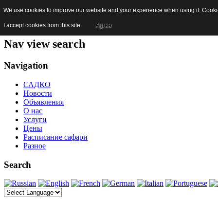
We use cookies to improve our website and your experience when using it. Cookies
Skip to content
Jump to main navigation and login
I accept cookies from this site.
Agree
Nav view search
Navigation
САДКО
Новости
Объявления
О нас
Услуги
Цены
Расписание сафари
Разное
Search