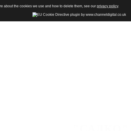
more about the cookies we use and how to delete them, see our
privacy policy
.
"САДКО"