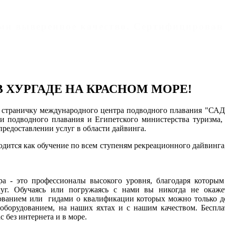
дами выверенное качество. Cертифицирован
В ХУРГАДЕ НА КРАСНОМ МОРЕ!
 страничку международного центра подводного плавания "СА
и подводного плавания и Египетского министерства туризма,
предоставлении услуг в области дайвинга.
дится как обучение по всем ступеням рекреационного дайвинга
а - это профессионалы высокого уровня, благодаря которым
луг. Обучаясь или погружаясь с нами вы никогда не окаже
ванием или гидами о квалификации которых можно только до
оборудованием, на наших яхтах и с нашим качеством. Беспл
с без интернета и в море.