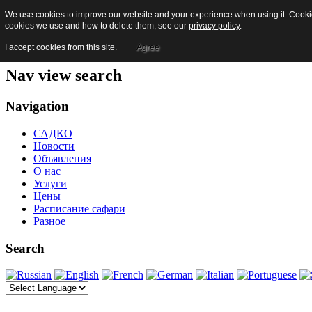
We use cookies to improve our website and your experience when using it. Cookies
Skip to content
cookies we use and how to delete them, see our
privacy policy
.
Jump to main navigation and login
Jump to additional information
I accept cookies from this site.
Agree
Nav view search
Navigation
САДКО
Новости
Объявления
О нас
Услуги
Цены
Расписание сафари
Разное
Search