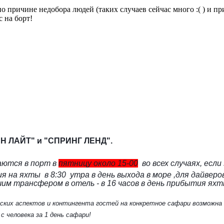
о причине недобора людей (таких случаев сейчас много :( ) и п
 на борт!
АН ЛАЙТ" и "СПРИНГ ЛЕНД".
аются в порт в
пятницу около 15-00
во всех случаях, если
ия на яхты в 8:30 утра в день выхода в море ,для дайвер
шим трансфером в отель - в 16 часов в день прибытия я
еских аспектов и контингента гостей на конкретное сафари возможна
 человека за 1 день сафари!