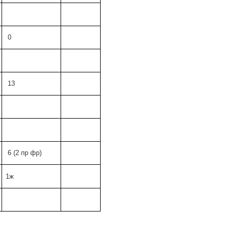
0
13
6 (2 пр фр)
1ж