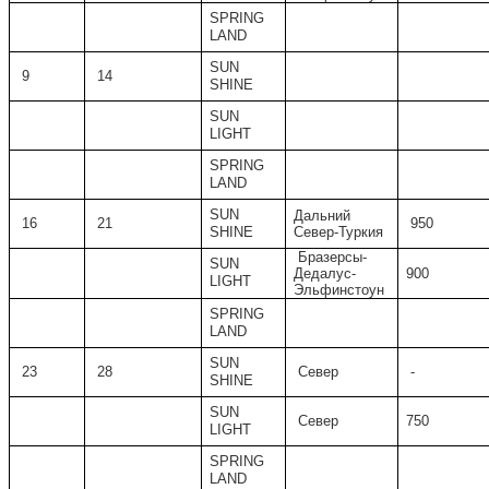
SPRING
LAND
SUN
9
14
SHINE
SUN
LIGHT
SPRING
LAND
SUN
Дальний
16
21
950
SHINE
Север-Туркия
Бразерсы-
SUN
Дедалус-
900
LIGHT
Эльфинстоун
SPRING
LAND
SUN
23
28
Север
-
SHINE
SUN
Север
750
LIGHT
SPRING
LAND