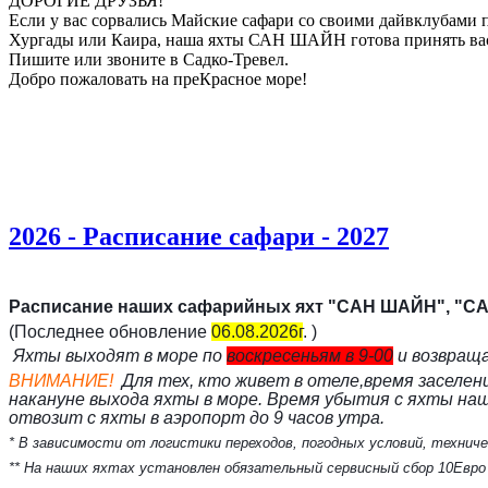
ДОРОГИЕ ДРУЗЬЯ!
Если у вас сорвались Майские сафари со своими дайвклубами п
Хургады или Каира, наша яхты САН ШАЙН готова принять вас
Пишите или звоните в Садко-Тревел.
Добро пожаловать на преКрасное море!
2026 - Расписание сафари - 2027
Расписание наших сафарийных яхт "САН ШАЙН", "С
(Последнее обновление
06.08.2026г
. )
Яхты выходят в море по
воскресеньям в 9-00
и возвращ
ВНИМАНИЕ!
Д
ля тех, кто живет в отеле,вр
емя заселен
накануне выхода яхты в море. Время убытия с яхты на
отвозит с яхты в аэропорт до 9 часов утра.
* В зависимости от логистики переходов, погодных условий, технич
** На наших яхтах установлен обязательный сервисный сбор 10Евро с