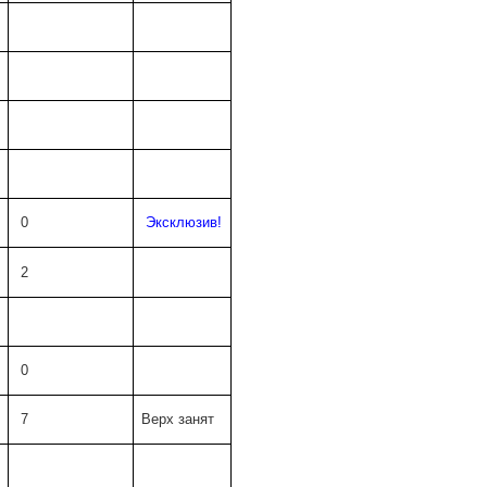
0
Эксклюзив!
2
0
7
Верх занят