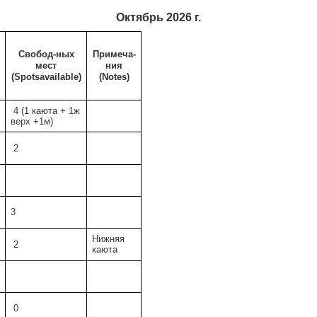
Октябрь 2026 г.
Свобод-ных
Примеча-
мест
ния
(
Spots
available)
(Notes)
4 (1 каюта + 1ж
верх +1м)
2
3
Нижняя
2
каюта
0