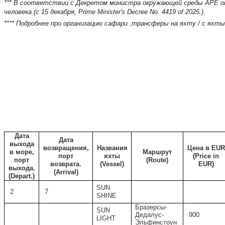
*** В соответствии с Декретом министра окружающей среды АРЕ от 
человека (с 15 декабря, Prime Minister's Decree No. 4419 of 2025.).
**** Подробнее про организацию сафари ,трансферы на яхту / с ях
Дата
Дата
выхода
возвращения,
Названия
Цена
в
EUR
в море,
Маршрут
порт
яхты
(Price in
порт
(
Route)
возврата.
(Vessel)
EUR)
выхода.
(
Arrival)
(Depart.)
SUN
2
7
SHINE
Бразерсы-
SUN
Дедалус-
900
LIGHT
Эльфинстоун