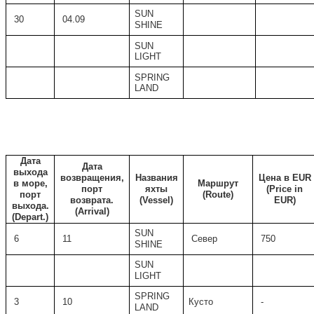
SUN
30
04.09
SHINE
SUN
LIGHT
SPRING
LAND
Дата
Дата
выхода
возвращения,
Названия
Цена
в
EUR
в море,
Маршрут
порт
яхты
(Price in
порт
(
Route)
возврата.
(Vessel)
EUR)
выхода.
(
Arrival)
(Depart.)
SUN
6
11
Север
750
SHINE
SUN
LIGHT
SPRING
3
10
Кусто
-
LAND