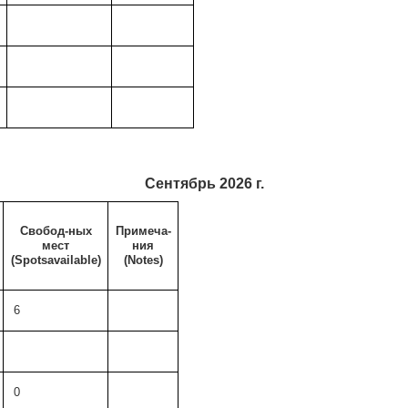
Сентябрь 2026 г.
Свобод-ных
Примеча-
мест
ния
(
Spots
available)
(Notes)
6
0