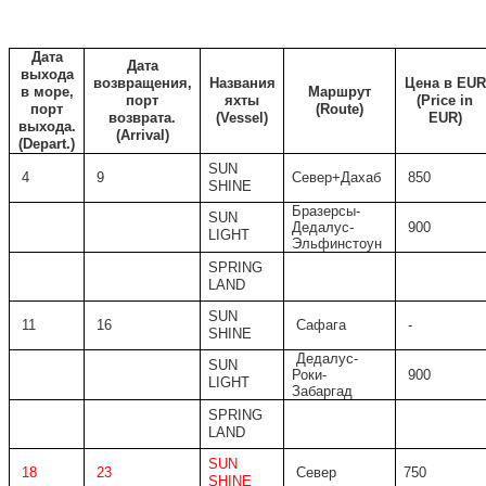
Дата
Дата
выхода
возвращения,
Названия
Цена
в
EUR
в море,
Маршрут
порт
яхты
(Price in
порт
(
Route)
возврата.
(Vessel)
EUR)
выхода.
(
Arrival)
(Depart.)
SUN
4
9
Север+Дахаб
850
SHINE
Бразерсы-
SUN
Дедалус-
900
LIGHT
Эльфинстоун
SPRING
LAND
SUN
11
16
Сафага
-
SHINE
Дедалус-
SUN
Роки-
900
LIGHT
Забаргад
SPRING
LAND
SUN
18
23
Север
750
SHINE