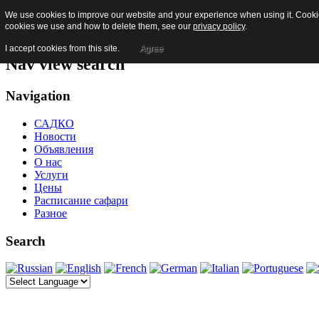
We use cookies to improve our website and your experience when using it. Cookies
Skip to content
cookies we use and how to delete them, see our
privacy policy
.
Jump to main navigation and login
I accept cookies from this site.
Agree
Nav view search
Navigation
САДКО
Новости
Объявления
О нас
Услуги
Цены
Расписание сафари
Разное
Search