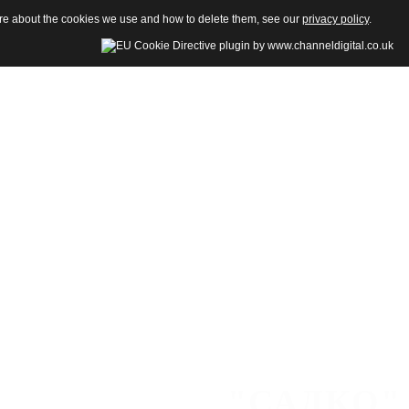
more about the cookies we use and how to delete them, see our
privacy policy
.
"САДКО"