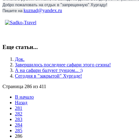
Добро пожаловать на отдых в "запрещенную" Хургаду!
kuznad@yandex.ru
Пишите на
Еще статьи...
Док.
Завершилось последнее сафари этого сезона!
А на сафари балуют тунцом... :)
Сегодня в "закрытой" Хургаде!
Страница 286 из 411
В начало
Назад
281
282
283
284
285
286