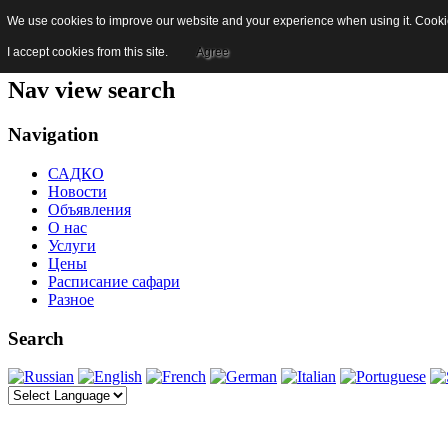
We use cookies to improve our website and your experience when using it. Cookies
Skip to content
Jump to main navigation and login
I accept cookies from this site.
Agree
Nav view search
Navigation
САДКО
Новости
Объявления
О нас
Услуги
Цены
Расписание сафари
Разное
Search