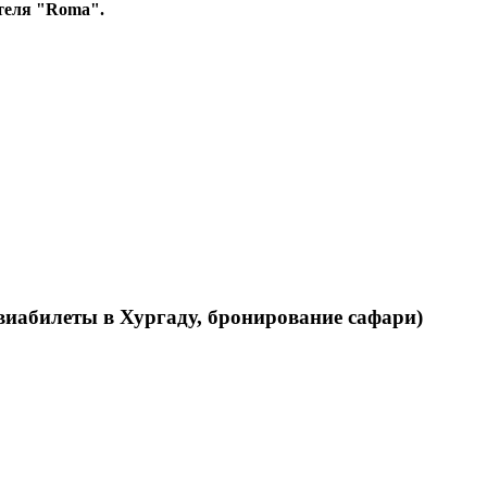
теля "Roma".
виабилеты в Хургаду, бронирование сафари)