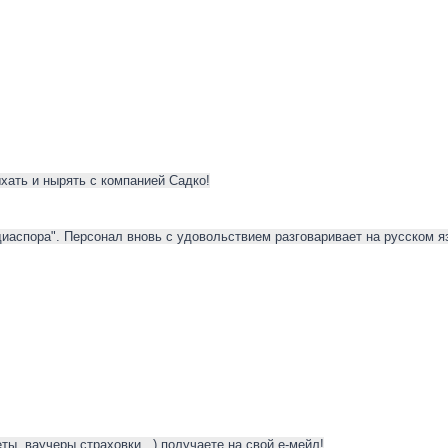
ыхать и нырять с компанией Садко!
иаспора". Персонал вновь с удовольствием разговаривает на русском яз
ты, ваучеры,страховки...) получаете на свой е-мейл!