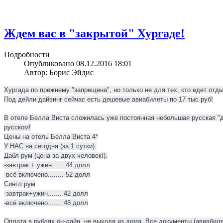
Ждем вас в "закрытой" Хургаде!
Подробности
Опубликовано 08.12.2016 18:01
Автор: Борис Эйдис
Хургада по прежнему "запрещена", но только не для тех, кто едет отд
Под дейли дайвинг сейчас есть дешевые авиабилеты по 17 тыс руб!
В отеле Белла Виста сложилась уже постоянная небольшая русская "д
русском!
Цены на отель Белла Виста 4*
У НАС на сегодня (за 1 сутки):
Дабл рум (цена за двух человек!).
-завтрак + ужин...... 44 долл
-всё включено........ 52 долл
Сингл рум
-завтрак+ужин....... 42 долл
-всё включено....... 48 долл
Оплата в рублях он-лайн, не выходя из дома. Все документы (авиабиле